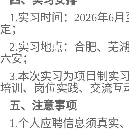
1
.
实习时间：
202
6
年
6
月
定
；
2
.
实习地点：合肥、芜
六安
；
3
.
本次实习为项目制实
培训、岗位实践、交流互
五
、注意事项
1.个人应聘信息须真实