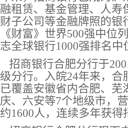
融租赁、基金管理、人寿
财子公司等金融牌照的银
《财富》世界500强中位
志全球银行1000强排名中
招商银行合肥分行于
20
级分行。入皖
2
4
年
来
，合
已覆盖安徽省内合肥、芜
庆、六安等
7个地级市，
约
1600
人，连续多年获得